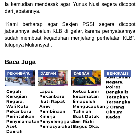
Ia kemudian mendesak agar Yunus Nusi segera dicopot
dari jabatannya.
“Kami berharap agar Sekjen PSSI segera dicopot
jabatannya sebelum KLB di gelar, karena pernyataannya
sudah membuat kegaduhan menjelang perhelatan KLB”,
tutupnya Muliansyah.
Baca Juga
PEKANBARU
DAERAH
DAERAH
BENGKALIS
Jual Lahan
Negara,
Polres
Cegah
Lapas
Ketua Lamr
Bengkalis
Kerugian
Pekanbaru
kecamatan
Tetapkan
Negara,
Ikuti Rapat
limapuluh
Tersangka
Wali Kota
Anev
Mengucapkan
2 Orang
Pekanbaru
Pembinaan
Tahniah
Oknum
Perintahkan
Kinerja
Buat Datuk
Kades
Penyelamatan
Penyelenggaraan
Seri Rizki
Aset
Pemasyarakatan
Bagus Oka.
Daerah