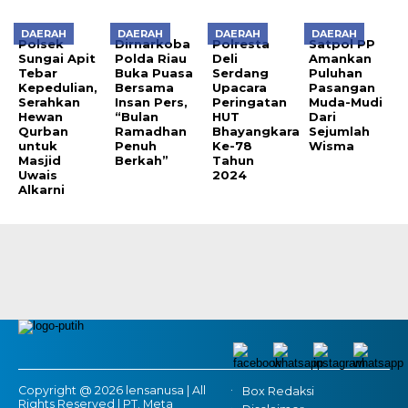
DAERAH
DAERAH
DAERAH
DAERAH
Polsek
Dirnarkoba
Polresta
Satpol PP
Sungai Apit
Polda Riau
Deli
Amankan
Tebar
Buka Puasa
Serdang
Puluhan
Kepedulian,
Bersama
Upacara
Pasangan
Serahkan
Insan Pers,
Peringatan
Muda-Mudi
Hewan
“Bulan
HUT
Dari
Qurban
Ramadhan
Bhayangkara
Sejumlah
untuk
Penuh
Ke-78
Wisma
Masjid
Berkah”
Tahun
Uwais
2024
Alkarni
Copyright @ 2026 lensanusa | All
Box Redaksi
Rights Reserved | PT. Meta