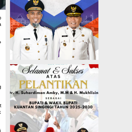
p
a
P
g
t
k
i