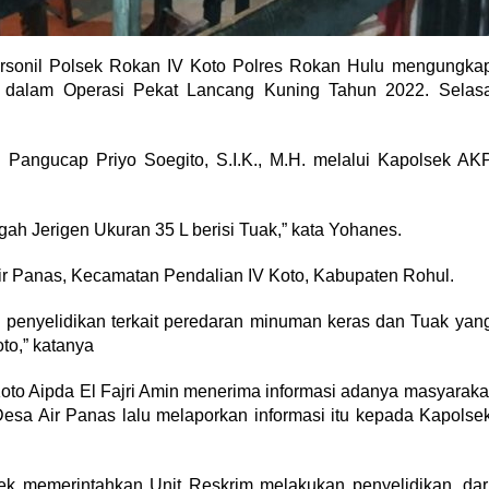
sonil Polsek Rokan IV Koto Polres Rokan Hulu mengungka
s) dalam Operasi Pekat Lancang Kuning Tahun 2022. Selas
Pangucap Priyo Soegito, S.I.K., M.H. melalui Kapolsek AK
h Jerigen Ukuran 35 L berisi Tuak,” kata Yohanes.
ir Panas, Kecamatan Pendalian IV Koto, Kabupaten Rohul.
 penyelidikan terkait peredaran minuman keras dan Tuak yan
to,” katanya
oto Aipda El Fajri Amin menerima informasi adanya masyaraka
esa Air Panas lalu melaporkan informasi itu kepada Kapolse
lsek memerintahkan Unit Reskrim melakukan penyelidikan, dar