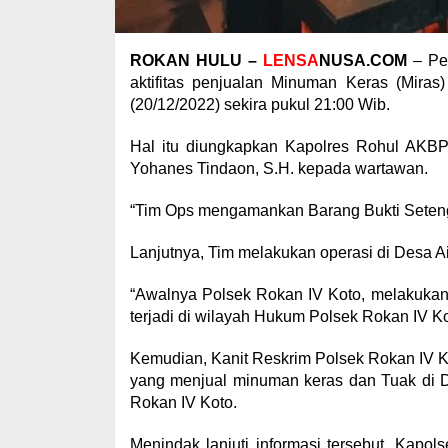
ROKAN HULU –
LENSA
NUSA.COM
– Per
aktifitas penjualan Minuman Keras (Mira
(20/12/2022) sekira pukul 21:00 Wib.
Hal itu diungkapkan Kapolres Rohul AKBP 
Yohanes Tindaon, S.H. kepada wartawan.
“Tim Ops mengamankan Barang Bukti Setenga
Lanjutnya, Tim melakukan operasi di Desa A
“Awalnya Polsek Rokan IV Koto, melakukan
terjadi di wilayah Hukum Polsek Rokan IV Ko
Kemudian, Kanit Reskrim Polsek Rokan IV K
yang menjual minuman keras dan Tuak di D
Rokan IV Koto.
Menindak lanjuti informasi tersebut, Kapo