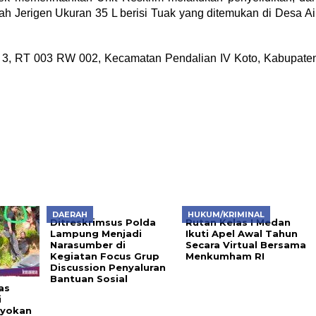
ah Jerigen Ukuran 35 L berisi Tuak yang ditemukan di Desa Ai
Blok 3, RT 003 RW 002, Kecamatan Pendalian IV Koto, Kabupate
DAERAH
HUKUM/KRIMINAL
Ditreskrimsus Polda
Rutan Kelas I Medan
Lampung Menjadi
Ikuti Apel Awal Tahun
Narasumber di
Secara Virtual Bersama
Kegiatan Focus Grup
Menkumham RI
Discussion Penyaluran
Bantuan Sosial
as
i
oyokan