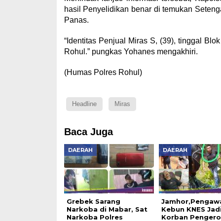
hasil Penyelidikan benar di temukan Seteng
Panas.
“Identitas Penjual Miras S, (39), tinggal 
Rohul.” pungkas Yohanes mengakhiri.
(Humas Polres Rohul)
Headline
Miras
Baca Juga
DAERAH
DAERAH
Grebek Sarang
Jamhor,Pengaw
Narkoba di Mabar, Sat
Kebun KNES Jad
Narkoba Polres
Korban Penger