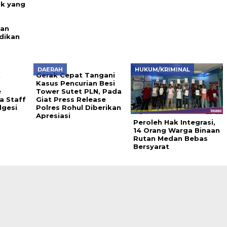
k yang
ban
dikan
DAERAH
HUKUM/KRIMINAL
K
Gerak Cepat Tangani
Kasus Pencurian Besi
e
Tower Sutet PLN, Pada
a Staff
Giat Press Release
dgesi
Polres Rohul Diberikan
Apresiasi
Peroleh Hak Integrasi,
14 Orang Warga Binaan
Rutan Medan Bebas
Bersyarat