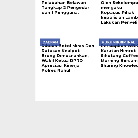
Pelabuhan Belawan
Oleh Sekelompo
Tangkap 2 Pengedar
mengaku
dan 1 Pengguna.
Kopasus,Pihak
kepolisian Lam
Lakukan Penyeli
DAERAH
HUKUM/KRIMINAL
Ribuan Botol Miras Dan
Persiapkan WB
Ratusan Knalpot
Karutan Nimrot
Brong Dimusnahkan,
Sihotang Coffe
Wakil Ketua DPRD
Morning Bersam
Apresiasi Kinerja
Sharing Knowle
Polres Rohul